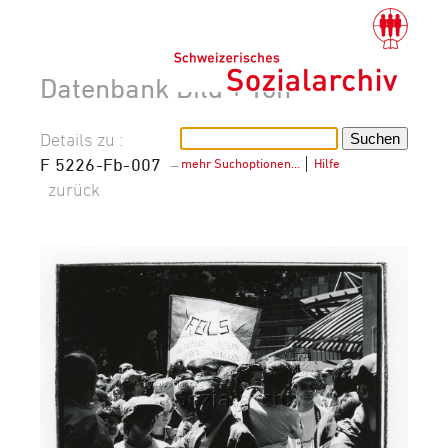
Datenbank Bild + Ton
Details zu :
F 5226-Fb-007
–
mehr Suchoptionen…
│
Hilfe
zurück