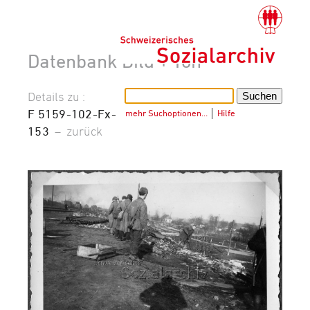
Datenbank Bild + Ton
Details zu :
F 5159-102-Fx-
mehr Suchoptionen…
│
Hilfe
153
–
zurück