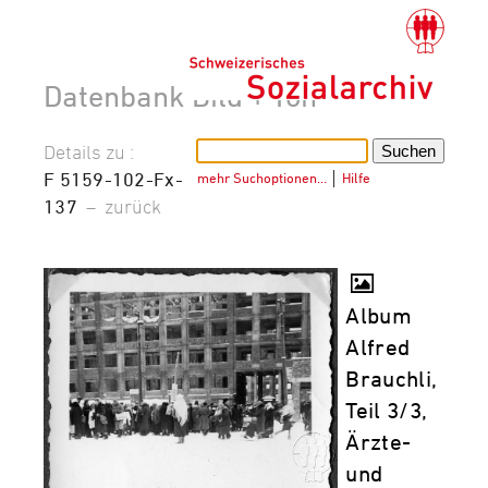
Datenbank Bild + Ton
Details zu :
F 5159-102-Fx-
mehr Suchoptionen…
│
Hilfe
137
–
zurück
Album
Alfred
Brauchli,
Teil 3/3,
Ärzte-
und