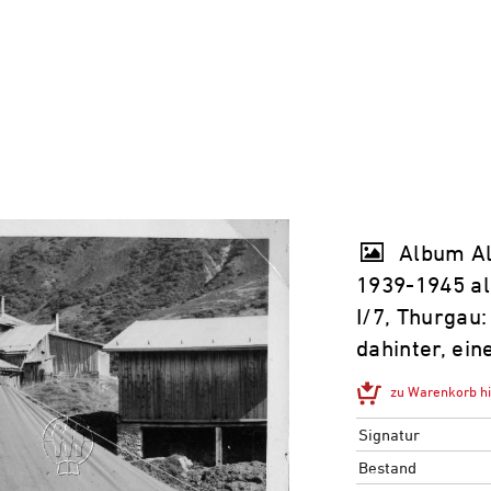
Album Alf
1939-1945 al
I/​7, Thurgau
dahinter, ein
zu Warenkorb h
Signatur
Bestand