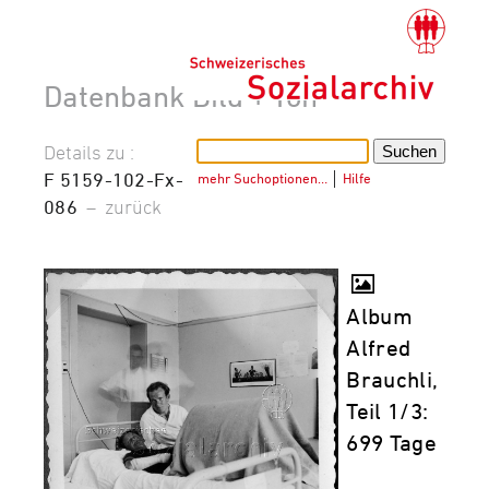
Datenbank Bild + Ton
Details zu :
F 5159-102-Fx-
mehr Suchoptionen…
│
Hilfe
086
–
zurück
Album
Alfred
Brauchli,
Teil 1/3:
699 Tage