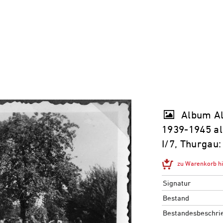
Album Alf
1939-1945 al
I/​7, Thurga
zu Warenkorb h
Signatur
Bestand
Bestandesbeschri