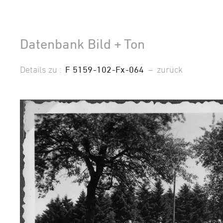
Datenbank Bild + Ton
Details zu :
F 5159-102-Fx-064
–
zurück