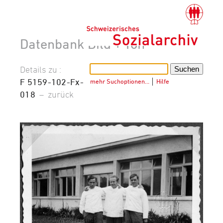
Datenbank Bild + Ton
Details zu :
F 5159-102-Fx-
mehr Suchoptionen…
│
Hilfe
018
–
zurück