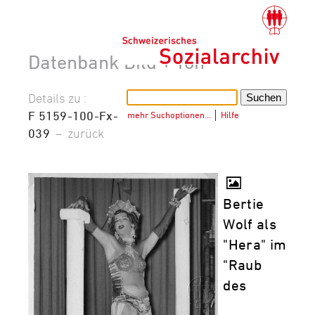
Datenbank Bild + Ton
Details zu :
F 5159-100-Fx-
mehr Suchoptionen…
│
Hilfe
039
–
zurück
Bertie
Wolf als
"Hera" im
"Raub
des