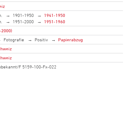
eiz
h.
1901-1950
1941-1950
h.
1951-2000
1951-1960
-2000)
Fotografie
Positiv
Papierabzug
chweiz
chweiz
unbekannt/F 5159-100-Fx-022