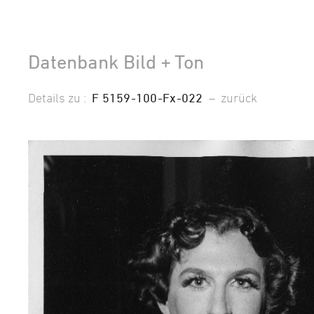
Datenbank Bild + Ton
Details zu :
F 5159-100-Fx-022
–
zurück