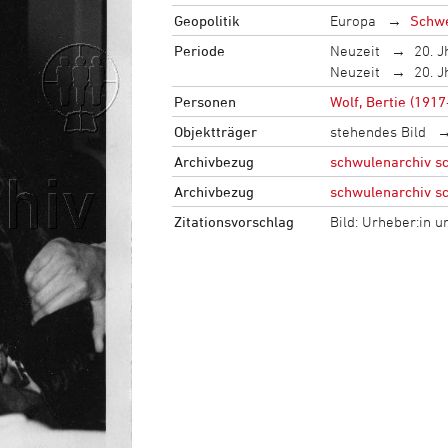
Geopolitik
Europa
Schw
Periode
Neuzeit
20. J
Neuzeit
20. J
Personen
Wolf, Bertie (1917
Objektträger
stehendes Bild
Archivbezug
schwulenarchiv s
Archivbezug
schwulenarchiv s
Zitationsvorschlag
Bild: Urheber:in 