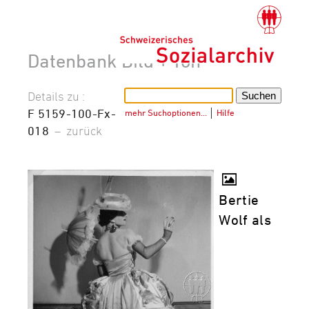
Datenbank Bild + Ton
Details zu :
F 5159-100-Fx-
mehr Suchoptionen…
│
Hilfe
018
–
zurück
Bertie
Wolf als