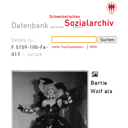
Datenbank Bild + Ton
Details zu :
F 5159-100-Fx-
mehr Suchoptionen…
│
Hilfe
017
–
zurück
Bertie
Wolf als