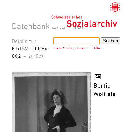
Datenbank Bild + Ton
Details zu :
F 5159-100-Fx-
mehr Suchoptionen…
│
Hilfe
002
–
zurück
Bertie
Wolf als