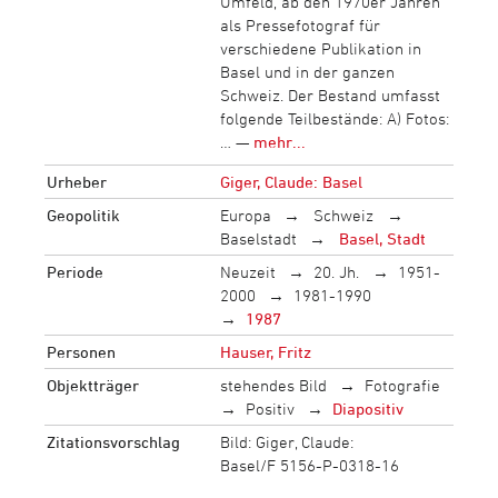
Umfeld, ab den 1970er Jahren
als Pressefotograf für
verschiedene Publikation in
Basel und in der ganzen
Schweiz. Der Bestand umfasst
folgende Teilbestände: A) Fotos:
… —
mehr...
Urheber
Giger, Claude: Basel
Geopolitik
Europa
Schweiz
Baselstadt
Basel, Stadt
Periode
Neuzeit
20. Jh.
1951-
2000
1981-1990
1987
Personen
Hauser, Fritz
Objektträger
stehendes Bild
Fotografie
Positiv
Diapositiv
Zitationsvorschlag
Bild: Giger, Claude:
Basel/F 5156-P-0318-16