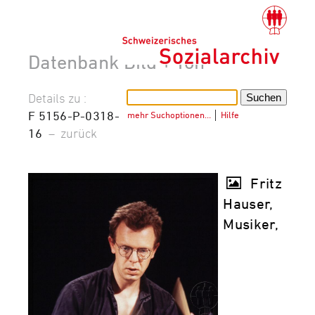
Datenbank Bild + Ton
Details zu :
F 5156-P-0318-
mehr Suchoptionen…
│
Hilfe
16
–
zurück
Fritz
Hauser,
Musiker,