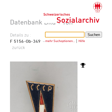
Datenbank Bild + Ton
Details zu :
F 5156-Ob-349
–
mehr Suchoptionen…
│
Hilfe
zurück