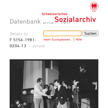
Datenbank Bild + Ton
Details zu :
F 5156-1981-
mehr Suchoptionen…
│
Hilfe
0204-13
–
zurück