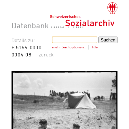
Datenbank Bild + Ton
Details zu :
F 5156-0000-
mehr Suchoptionen…
│
Hilfe
0004-08
–
zurück