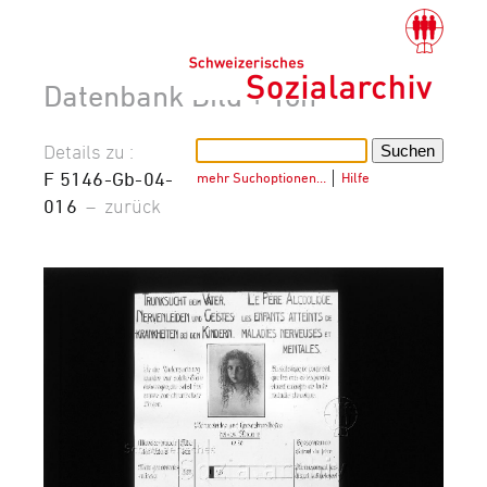
Datenbank Bild + Ton
Details zu :
F 5146-Gb-04-
mehr Suchoptionen…
│
Hilfe
016
–
zurück