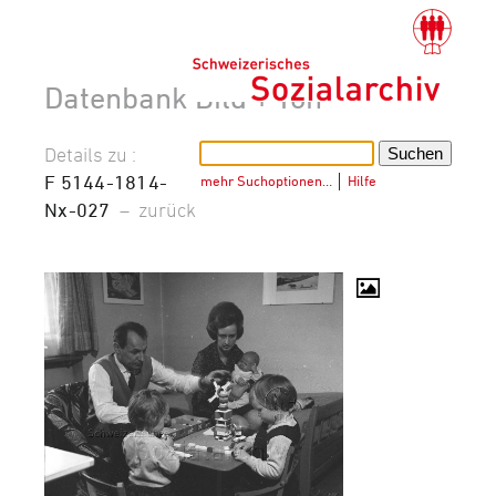
Datenbank Bild + Ton
Details zu :
F 5144-1814-
mehr Suchoptionen…
│
Hilfe
Nx-027
–
zurück