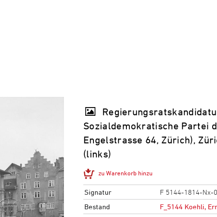
Regierungsratskandidatur
Sozialdemokratische Partei d
Engelstrasse 64, Zürich), Zür
(links)
zu Warenkorb hinzu
Signatur
F 5144-1814-Nx-
Bestand
F_5144 Koehli, Er