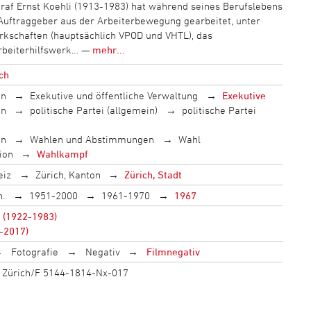
raf Ernst Koehli (1913-1983) hat während seines Berufslebens
Auftraggeber aus der Arbeiterbewegung gearbeitet, unter
kschaften (hauptsächlich VPOD und VHTL), das
rbeiterhilfswerk… —
mehr...
ich
en
Exekutive und öffentliche Verwaltung
Exekutive
en
politische Partei (allgemein)
politische Partei
S
en
Wahlen und Abstimmungen
Wahl
ion
Wahlkampf
eiz
Zürich, Kanton
Zürich, Stadt
h.
1951-2000
1961-1970
1967
 (1922-1983)
5-2017)
Fotografie
Negativ
Filmnegativ
st: Zürich/F 5144-1814-Nx-017