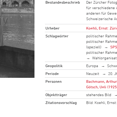
Bestandesbeschrieb
Der Zürcher Fotog
für verschiedene 
anderen für Gewer
Schweizerische A
Urheber
Koehli, Ernst: Zür
Schlagwörter
politischer Rahm
politischer Rahm
(speziell)
SP
politischer Rahm
Wahlorganisat
Geopolitik
Europa
Schw
Periode
Neuzeit
20. J
Personen
Bachmann, Arthur
Götsch, Ueli (192
Objektträger
stehendes Bild
Zitationsvorschlag
Bild: Koehli, Ern