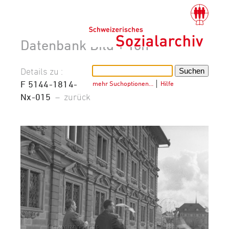
Datenbank Bild + Ton
Details zu :
F 5144-1814-
mehr Suchoptionen…
│
Hilfe
Nx-015
–
zurück