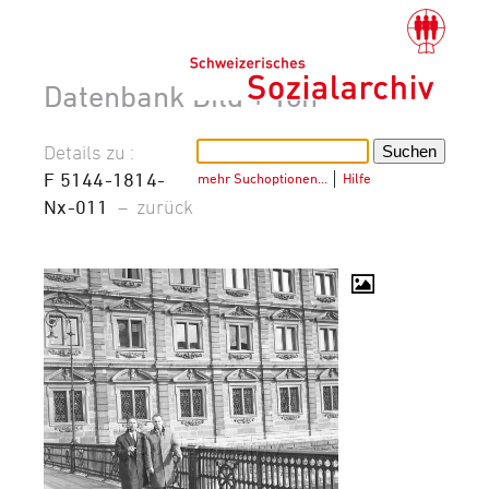
Datenbank Bild + Ton
Details zu :
F 5144-1814-
mehr Suchoptionen…
│
Hilfe
Nx-011
–
zurück