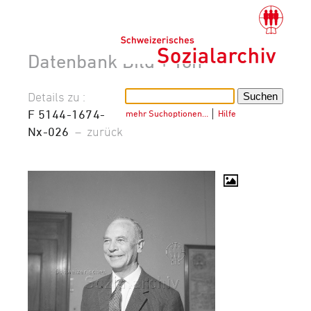
Datenbank Bild + Ton
Details zu :
F 5144-1674-
mehr Suchoptionen…
│
Hilfe
Nx-026
–
zurück