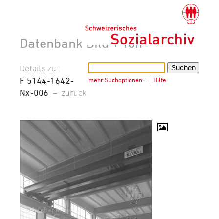
Datenbank Bild + Ton
Details zu :
F 5144-1642-
mehr Suchoptionen…
│
Hilfe
Nx-006
–
zurück