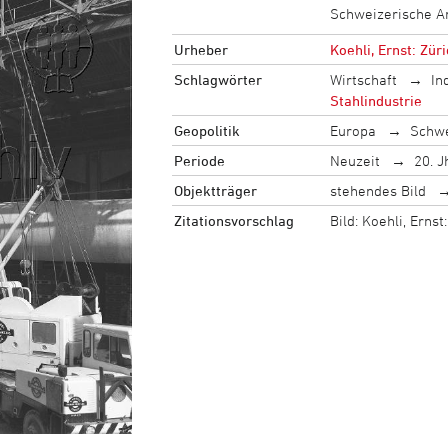
Schweizerische A
Urheber
Koehli, Ernst: Zür
Schlagwörter
Wirtschaft
In
Stahlindustrie
Geopolitik
Europa
Schw
Periode
Neuzeit
20. J
Objektträger
stehendes Bild
Zitationsvorschlag
Bild: Koehli, Ern