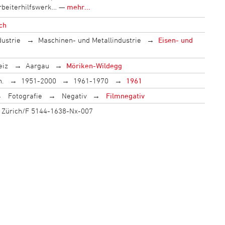
rbeiterhilfswerk… —
mehr...
ich
dustrie
Maschinen- und Metallindustrie
Eisen- und
eiz
Aargau
Möriken-Wildegg
h.
1951-2000
1961-1970
1961
Fotografie
Negativ
Filmnegativ
st: Zürich/F 5144-1638-Nx-007