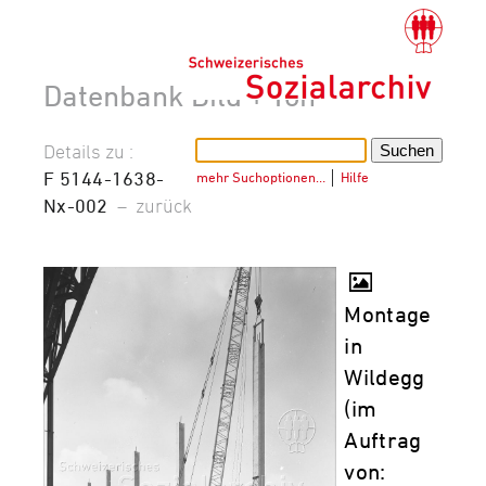
Datenbank Bild + Ton
Details zu :
F 5144-1638-
mehr Suchoptionen…
│
Hilfe
Nx-002
–
zurück
Montage
in
Wildegg
(im
Auftrag
von: