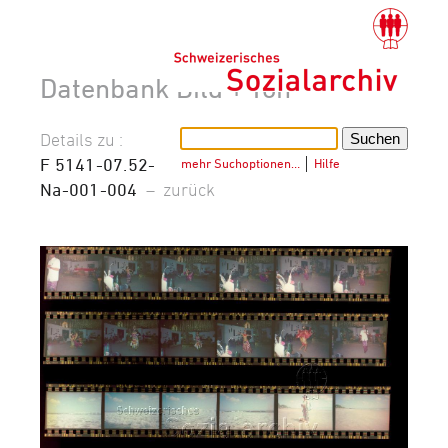
Datenbank Bild + Ton
Details zu :
F 5141-07.52-
mehr Suchoptionen…
│
Hilfe
Na-001-004
–
zurück