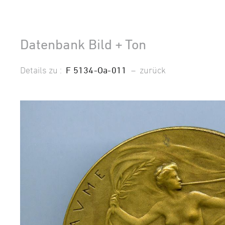
Datenbank Bild + Ton
Details zu :
F 5134-Oa-011
–
zurück