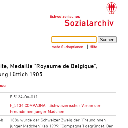
mehr Suchoptionen…
│
Hilfe
ite, Medaille "Royaume de Belgique",
ung Lüttich 1905
inzu
F 5134-Oa-011
F_5134 COMPAGNA - Schweizerischer Verein der
Freundinnen junger Mädchen
eb
1886 wurde der Schweizer Zweig der "Freundinnen
junger Mädchen" (ab 1999: "Compagna") gegründet. Der