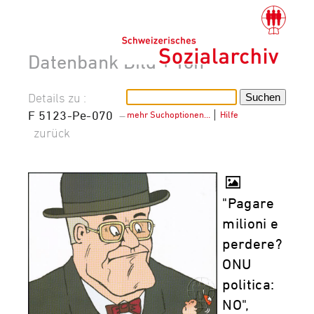
Datenbank Bild + Ton
Details zu :
F 5123-Pe-070
–
mehr Suchoptionen…
│
Hilfe
zurück
"Pagare
milioni e
perdere?
ONU
politica:
NO",