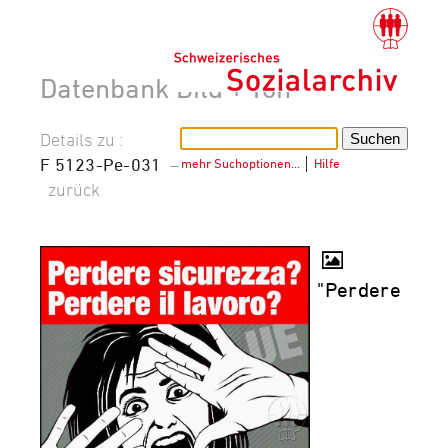
Datenbank Bild + Ton
Details zu :
F 5123-Pe-031
–
mehr Suchoptionen…
│
Hilfe
zurück
"Perdere