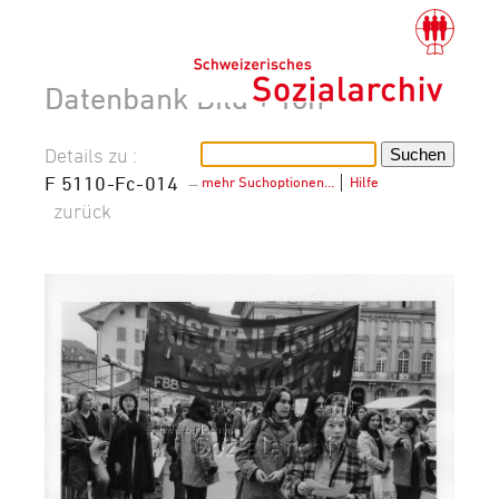
Datenbank Bild + Ton
Details zu :
F 5110-Fc-014
–
mehr Suchoptionen…
│
Hilfe
zurück