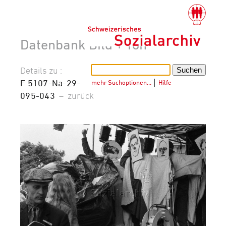
Datenbank Bild + Ton
Details zu :
F 5107-Na-29-
mehr Suchoptionen…
│
Hilfe
095-043
–
zurück