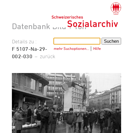
Datenbank Bild + Ton
Details zu :
F 5107-Na-29-
mehr Suchoptionen…
│
Hilfe
002-030
–
zurück