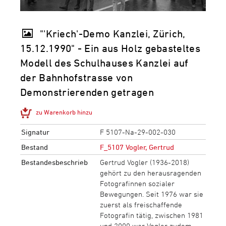
"'Kriech'-Demo Kanzlei, Zürich,
15.12.1990" - Ein aus Holz gebasteltes
Modell des Schulhauses Kanzlei auf
der Bahnhofstrasse von
Demonstrierenden getragen
zu Warenkorb hinzu
Signatur
F 5107-Na-29-002-030
Bestand
F_5107 Vogler, Gertrud
Bestandesbeschrieb
Gertrud Vogler (1936-2018)
gehört zu den herausragenden
Fotografinnen sozialer
Bewegungen. Seit 1976 war sie
zuerst als freischaffende
Fotografin tätig, zwischen 1981
und 2000 war Vogler zudem