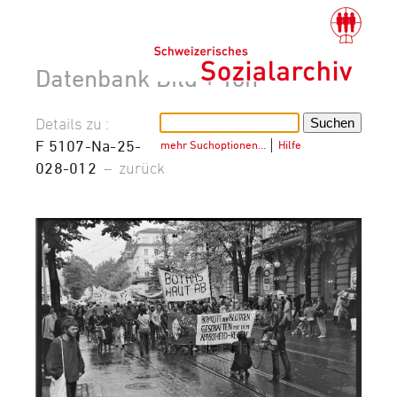
Datenbank Bild + Ton
Details zu :
F 5107-Na-25-
mehr Suchoptionen…
│
Hilfe
028-012
–
zurück