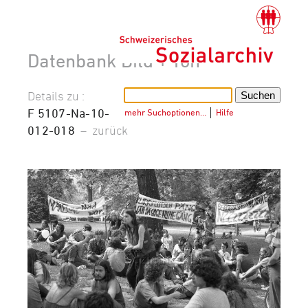
Datenbank Bild + Ton
Details zu :
F 5107-Na-10-
mehr Suchoptionen…
│
Hilfe
012-018
–
zurück