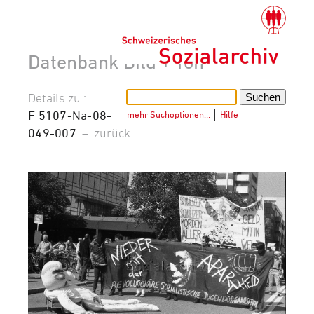
Datenbank Bild + Ton
Details zu :
F 5107-Na-08-
mehr Suchoptionen…
│
Hilfe
049-007
–
zurück