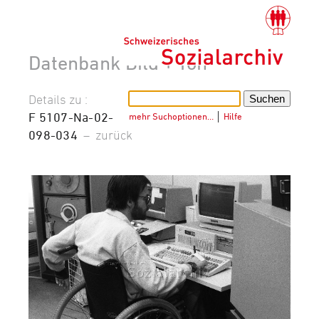
Datenbank Bild + Ton
Details zu :
F 5107-Na-02-
mehr Suchoptionen…
│
Hilfe
098-034
–
zurück