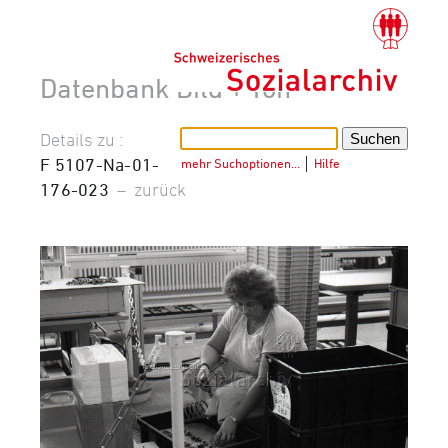
Datenbank Bild + Ton
Details zu :
F 5107-Na-01-
mehr Suchoptionen…
│
Hilfe
176-023
–
zurück