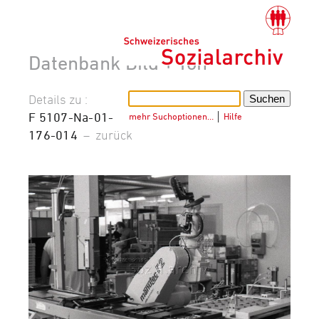
Datenbank Bild + Ton
Details zu :
F 5107-Na-01-
mehr Suchoptionen…
│
Hilfe
176-014
–
zurück