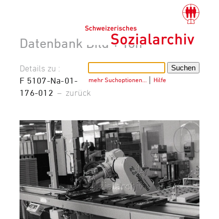
Datenbank Bild + Ton
Details zu :
F 5107-Na-01-
mehr Suchoptionen…
│
Hilfe
176-012
–
zurück