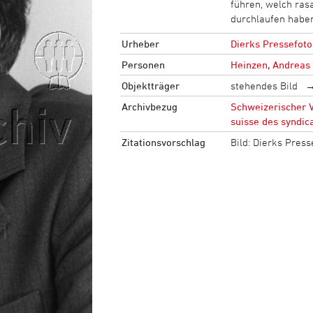
führen, welch ras
durchlaufen haben
Urheber
Dierks Pressefoto
Personen
Heinzen, Andreas
Objektträger
stehendes Bild
Archivbezug
Schweizerischer V
suisse des syndic
Zitationsvorschlag
Bild: Dierks Pres