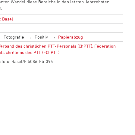
anten Wandel diese Bereiche in den letzten Jahrzehnten
.
: Basel
Fotografie
Positiv
Papierabzug
erband des christlichen PTT-Personals (ChPTT), Fédération
ats chrétiens des PTT (FChPTT)
sefoto: Basel/F 5086-Fb-394