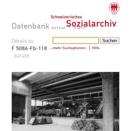
Datenbank Bild + Ton
Details zu :
F 5086-Fb-118
–
mehr Suchoptionen…
│
Hilfe
zurück