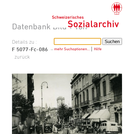
Datenbank Bild + Ton
Details zu :
F 5077-Fc-086
–
mehr Suchoptionen…
│
Hilfe
zurück