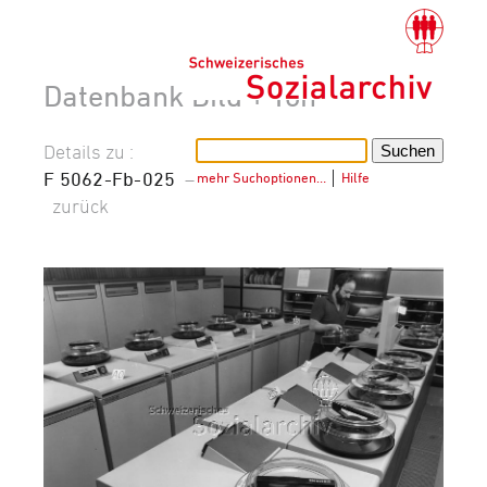
Datenbank Bild + Ton
Details zu :
F 5062-Fb-025
–
mehr Suchoptionen…
│
Hilfe
zurück