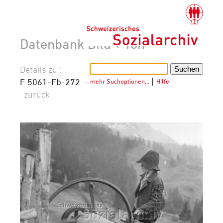
Datenbank Bild + Ton
Details zu :
F 5061-Fb-272
–
mehr Suchoptionen…
│
Hilfe
zurück