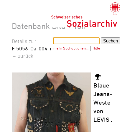
Datenbank Bild + Ton
Details zu :
F 5056-Oa-004-r
mehr Suchoptionen…
│
Hilfe
–
zurück
Blaue
Jeans-
Weste
von
LEVIS ;