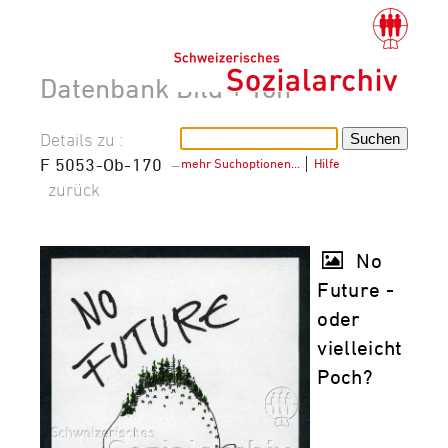
Datenbank Bild + Ton
Details zu :
F 5053-Ob-170
–
mehr Suchoptionen…
│
Hilfe
zurück
No
Future -
oder
vielleicht
Poch?