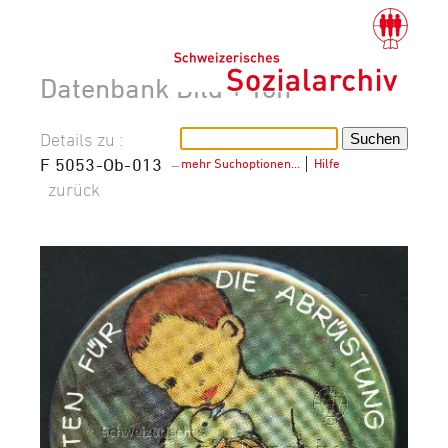
Datenbank Bild + Ton
Details zu :
F 5053-Ob-013
–
mehr Suchoptionen…
│
Hilfe
zurück