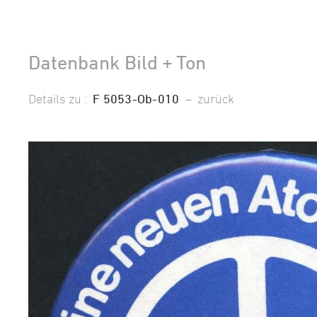
Datenbank Bild + Ton
Details zu :
F 5053-Ob-010
–
zurück