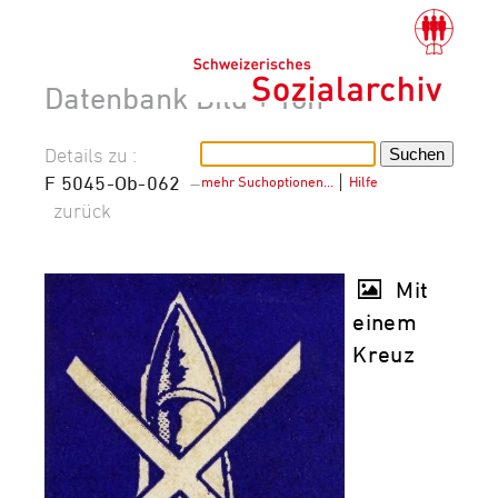
Datenbank Bild + Ton
Details zu :
F 5045-Ob-062
–
mehr Suchoptionen…
│
Hilfe
zurück
Mit
einem
Kreuz