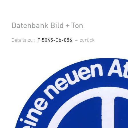
Datenbank Bild + Ton
Details zu :
F 5045-Ob-056
–
zurück